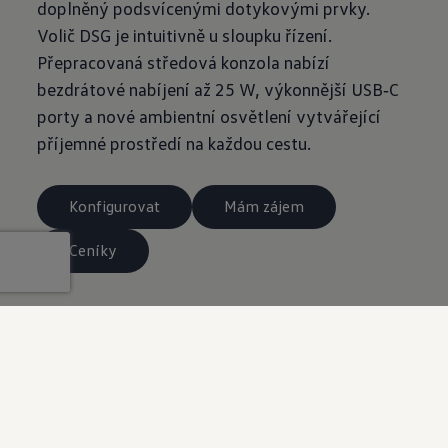
doplněný podsvícenými dotykovými prvky.
Volič DSG je intuitivně u sloupku řízení.
Přepracovaná středová konzola nabízí
bezdrátové nabíjení až 25 W, výkonnější USB‑C
porty a nové ambientní osvětlení vytvářející
příjemné prostředí na každou cestu.
Konfigurovat
Mám zájem
Ceníky