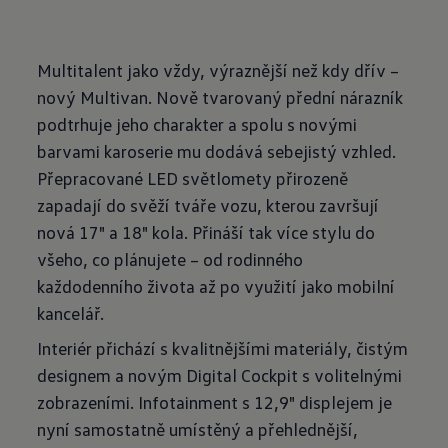
Multitalent jako vždy, výraznější než kdy dřív –
nový Multivan. Nově tvarovaný přední nárazník
podtrhuje jeho charakter a spolu s novými
barvami karoserie mu dodává sebejistý vzhled.
Přepracované LED světlomety přirozeně
zapadají do svěží tváře vozu, kterou završují
nová 17" a 18" kola. Přináší tak více stylu do
všeho, co plánujete – od rodinného
každodenního života až po využití jako mobilní
kancelář.
Interiér přichází s kvalitnějšími materiály, čistým
designem a novým Digital Cockpit s volitelnými
zobrazeními. Infotainment s 12,9" displejem je
nyní samostatně umístěný a přehlednější,