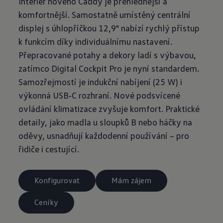
Interiér nového Caddy je přehlednější a
komfortnější. Samostatně umístěný centrální
displej s úhlopříčkou 12,9" nabízí rychlý přístup
k funkcím díky individuálnímu nastavení.
Přepracované potahy a dekory ladí s výbavou,
zatímco Digital Cockpit Pro je nyní standardem.
Samozřejmostí je indukční nabíjení (25 W) i
výkonná USB‑C rozhraní. Nové podsvícené
ovládání klimatizace zvyšuje komfort. Praktické
detaily, jako madla u sloupků B nebo háčky na
oděvy, usnadňují každodenní používání – pro
řidiče i cestující.
Konfigurovat
Mám zájem
Ceníky