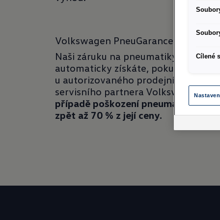
Soubory
Soubory
Volkswagen PneuGarance
Naši záruku na pneumatiky
Cílené 
automaticky získáte, pokud je koupí
u autorizovaného prodejního a
servisního partnera Volkswagen.
V
Nastaven
případě poškození pneumatiky získ
zpět až 70 % z její ceny.