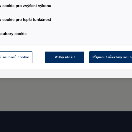
kolům
 cookie pro zvýšení výkonu
 cookie pro lepší funkčnost
Air Stop
®
Při použití technologie Air Stop® je
soubory cookie
te
uvnitř pneumatiky speciální hmota,
která ji
při mechanickém poškození
chrání před ztrátou tlaku.
í souborů cookie
Volby uložit
Přijmout všechny soub
áte