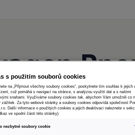
wagen Pneu
s s použitím souborů cookies
nete na „Přijmout všechny soubory cookies“, poskytnete tím souhlas k jejich 
zení, což pomáhá s navigací na stránce, s analýzou využití dat a s našimi
vými snahami. Využíváme soubory cookies tak, abychom Vám umožnili co ne
Zimní kompletní kola Volkswagen
ý zážitek. Za tyto webové stránky a soubory cookies odpovídá společnost P
Příslu
.r.o. Další informace o použitých cookies a jejich deaktivaci naleznete v sekc
Neváhejte využít
nabídky Originálních
dkaz ve spodní části této stránky).
kompl
jte
kompletních zimních kol.
Vybert
o nezbytné soubory cookie
příslu