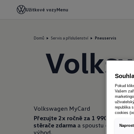
Užitkové vozy
Menu
Domů
Servis a příslušenství
Pneuservis
Volks
Souhla
Pokud klik
Vašem zaří
marketingo
uživatelsk
Volkswagen MyCard
republika s
cookies (o
Přezujte 2x ročně za 1 990 Kč,
získe
stěrače zdarma
a spoustu dalších
Naprost
výhod.