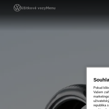
Užitkové vozy
Menu
Souhla
Pokud klik
Vašem zaří
marketingo
uživatelsk
republika s