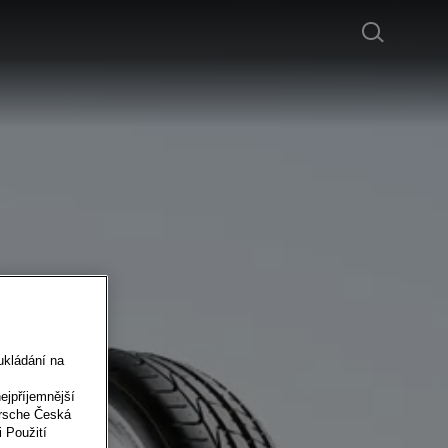
ukládání na
jpříjemnější
orsche Česká
i Použití