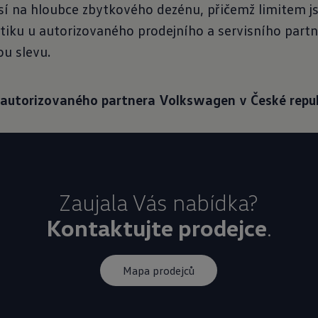
visí na hloubce zbytkového dezénu, přičemž limitem 
iku u autorizovaného prodejního a servisního part
u slevu.
 autorizovaného partnera Volkswagen v České repub
Kontaktujte prodejce
.
Mapa prodejců