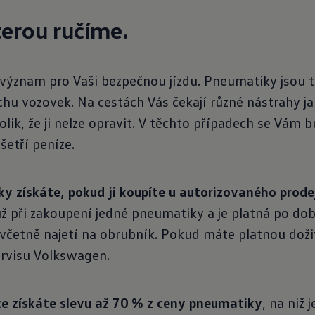
kterou ručíme.
ýznam pro Vaši bezpečnou jízdu. Pneumatiky jsou tr
hu vozovek. Na cestách Vás čekají různé nástrahy ja
ik, že ji nelze opravit. V těchto případech se Vám 
etří peníze.
 získáte, pokud ji koupíte u autorizovaného prodej
 při zakoupení jedné pneumatiky a je platná po dobu
včetně najetí na obrubník. Pokud máte platnou doži
ervisu Volkswagen.
získáte slevu až 70 % z ceny pneumatiky
, na niž