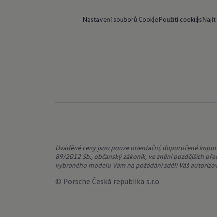
Nastavení souborů Cookie
Použití cookies
Najít
Uváděné ceny jsou pouze orientační, doporučené import
89/2012 Sb., občanský zákoník, ve znění pozdějších pře
vybraného modelu Vám na požádání sdělí Váš autorizo
© Porsche Česká republika s.r.o.