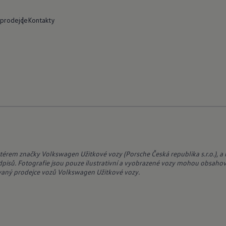
 prodejce
Kontakty
érem značky Volkswagen Užitkové vozy (Porsche Česká republika s.r.o.), a 
dpisů. Fotografie jsou pouze ilustrativní a vyobrazené vozy mohou obsahova
vaný prodejce vozů Volkswagen Užitkové vozy.