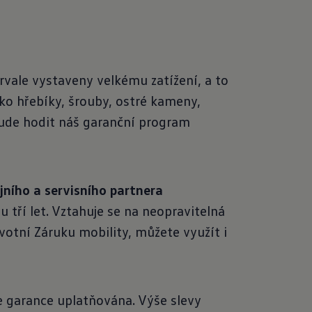
vale vystaveny velkému zatížení, a to
ko hřebíky, šrouby, ostré kameny,
bude hodit náš garanční program
ního a servisního partnera
 tří let. Vztahuje se na neopravitelná
votní Záruku mobility, můžete využít i
 je garance uplatňována. Výše slevy