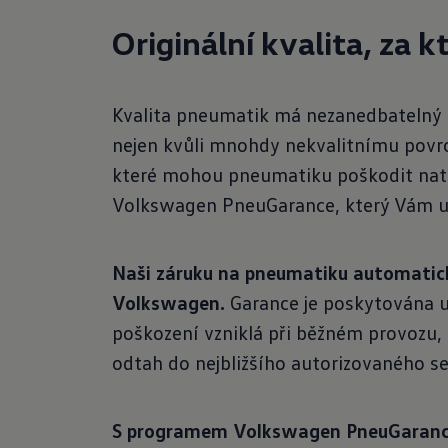
Originální kvalita, za 
Kvalita pneumatik má nezanedbatelný v
nejen kvůli mnohdy nekvalitnímu povrc
které mohou pneumatiku poškodit natol
Volkswagen PneuGarance, který Vám uš
Naši záruku na pneumatiku automaticky
Volkswagen.
Garance je poskytována už
poškození vzniklá při běžném provozu, 
odtah do nejbližšího autorizovaného s
S programem Volkswagen PneuGarance 