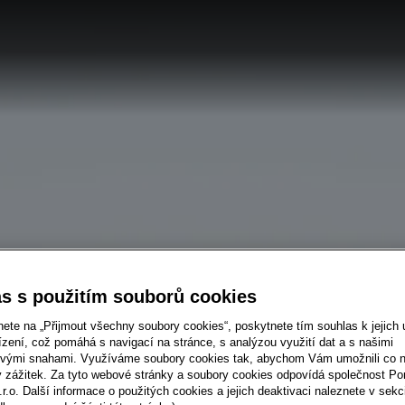
s s použitím souborů cookies
nete na „Přijmout všechny soubory cookies“, poskytnete tím souhlas k jejich 
zení, což pomáhá s navigací na stránce, s analýzou využití dat a s našimi
vými snahami. Využíváme soubory cookies tak, abychom Vám umožnili co ne
ý zážitek. Za tyto webové stránky a soubory cookies odpovídá společnost P
.r.o. Další informace o použitých cookies a jejich deaktivaci naleznete v sekc