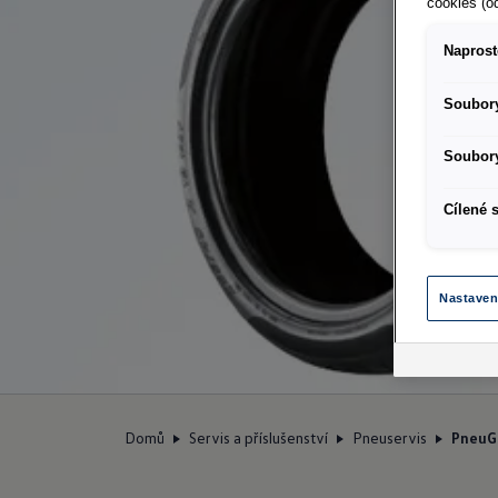
cookies (o
Naprost
Soubory
Soubory
Cílené 
Nastaven
Domů
Servis a příslušenství
Pneuservis
PneuG