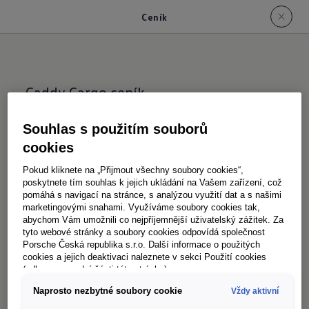
Ceník
Caddy Cargo ceník
-
Caddy Cargo ceník
Souhlas s použitím souborů
cookies
-
Caddy FlexiCab ceník
Pokud kliknete na „Přijmout všechny soubory cookies“,
poskytnete tím souhlas k jejich ukládání na Vašem zařízení, což
pomáhá s navigací na stránce, s analýzou využití dat a s našimi
marketingovými snahami. Využíváme soubory cookies tak,
abychom Vám umožnili co nejpříjemnější uživatelský zážitek. Za
tyto webové stránky a soubory cookies odpovídá společnost
Porsche Česká republika s.r.o. Další informace o použitých
Uváděné ceny jsou pouze orientační, doporučené
cookies a jejich deaktivaci naleznete v sekci Použití cookies
(odkaz ve spodní části této stránky).
importérem značky Volkswagen Užitkové vozy
(Porsche Česká republika s.r.o.), a nejsou nabídkou ve
Naprosto nezbytné soubory cookie
Vždy aktivní